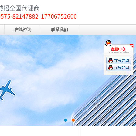
在线咨询
联系我们