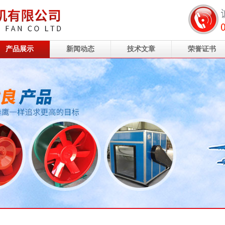
产品展示
新闻动态
技术文章
荣誉证书