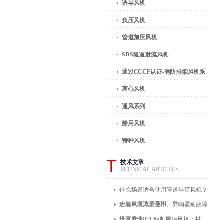
诱导风机
负压风机
管道加压风机
SDS隧道射流风机
通过CCCF认证-消防排烟风机系
列
离心风机
通风系列
船用风机
特种风机
T
技术文章
ECHNICAL ARTICLES
什么场景适合使用管道斜流风机？
一文看懂适用范围
边墙风机风量变小、异响震动故障
排查方法
一文看懂RTC铝制屋顶风机：材