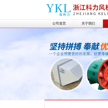
公司首页
关于我们