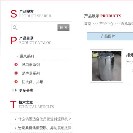
S
产品搜索
产品展示
PRODUCTS
PRODUCT SEARCH
首页
>>>
产品中心
>>>
通风系
产品图片
P
产品目录
RODUCT CATALOG
排
通风系列
产
风口器系列
消声器系列
防火阀、排烟
更多分类
T
技术文章
ECHNICAL ARTICLES
什么场景适合使用管道斜流风机？
一文看懂适用范围
边墙风机风量变小、异响震动故障