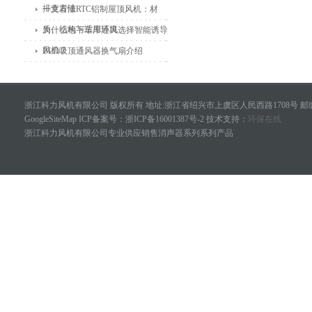
排查方法
一文看懂RTC铝制屋顶风机：材
质、结构与适用环境
为什么地下车库通风选择智能诱导
风机？
BLD吸顶通风器换气扇介绍
浙江科力风机有限公司 版权所有 地址:浙江省绍兴市上虞区人民西路1708号 邮编
GoogleSiteMap
ICP备案号：
浙ICP备16001387号-2
技术支持：
环保在线
浙江科力风机有限公司专业供应销售消声器系列系列产品