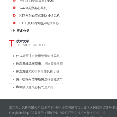
W4-73-11型高温离心风机
W4-68高温离心风机
HTF系列轴流式消防排烟风机
HTFC系列消防通风柜式离心
风机
更多分类
T
技术文章
ECHNICAL ARTICLES
什么场景适合使用管道斜流风机？
一文看懂适用范围
边墙风机风量变小、异响震动故障
排查方法
一文看懂RTC铝制屋顶风机：材
质、结构与适用环境
为什么地下车库通风选择智能诱导
风机？
BLD吸顶通风器换气扇介绍
浙江科力风机有限公司 版权所有 地址:浙江省绍兴市上虞区人民西路1708号 邮编
GoogleSiteMap
ICP备案号：
浙ICP备16001387号-2
技术支持：
环保在线