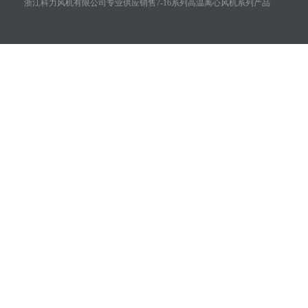
浙江科力风机有限公司专业供应销售7-16系列高温离心风机系列产品