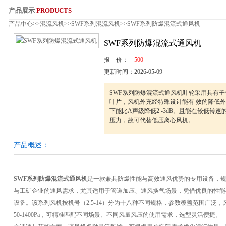
产品展示
PRODUCTS
产品中心
>>
混流风机
>>
SWF系列混流风机
>>SWF系列防爆混流式通风机
服务热线：0575-82
SWF系列防爆混流式通风机
报 价：
500
更新时间：
2026-05-09
SWF系列防爆混流式通风机叶轮采用具有
叶片，风机外充经特殊设计能有 效的降低
下能比A声级降低2 -3dB。且能在较低转
压力，故可代替低压离心风机。
产品概述：
SWF系列防爆混流式通风机
是一款兼具防爆性能与高效通风优势的专用设备，
与工矿企业的通风需求，尤其适用于管道加压、通风换气场景，凭借优良的性能
设备。该系列风机按机号（2.5-14）分为十八种不同规格，参数覆盖范围广泛，风量范围
50-1400Pa，可精准匹配不同场景、不同风量风压的使用需求，选型灵活便捷。