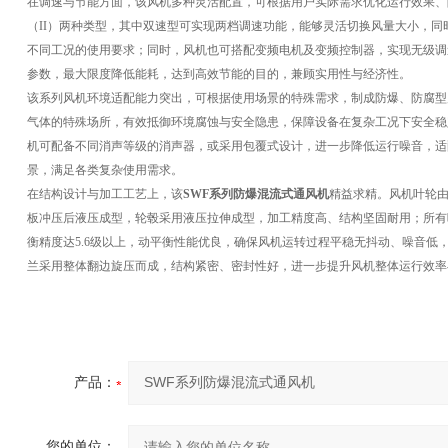
在调速与节能方面，该风机多种灵活配置，可根据用户实际需求优化运行效果、
（II）两种类型，其中双速型可实现两档调速功能，能够灵活切换风量大小，
不同工况的使用要求；同时，风机也可搭配变频电机及变频控制器，实现无级调
参数，最大限度降低能耗，达到高效节能的目的，兼顾实用性与经济性。
该系列风机环境适配能力突出，可根据使用场景的特殊需求，制成防爆、防腐型
气体的特殊场所，有效抵御环境腐蚀与安全隐患，保障设备在复杂工况下安全稳
机可配备不同消声等级的消声器，或采用包覆式设计，进一步降低运行噪音，适
景，满足各类复杂使用需求。
在结构设计与加工工艺上，该
SWF系列防爆混流式通风机
精益求精。风机叶轮
板冲压后液压成型，轮毂采用液压拉伸成型，加工精度高、结构坚固耐用；所有
衡精度达5.6级以上，动平衡性能优良，确保风机运转过程平稳无抖动、噪音低
兰采用整体翻边旋压而成，结构紧密、密封性好，进一步提升风机整体运行效率
产品：
您的单位：