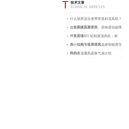
T
技术文章
ECHNICAL ARTICLES
什么场景适合使用管道斜流风机？
一文看懂适用范围
边墙风机风量变小、异响震动故障
排查方法
一文看懂RTC铝制屋顶风机：材
质、结构与适用环境
为什么地下车库通风选择智能诱导
风机？
BLD吸顶通风器换气扇介绍