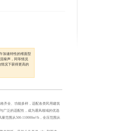
695766
子午加速特性的维面型
外流噪声，同等情况
速的情况下获得更高的
规格齐全、功能多样，适配各类民用建筑
与广泛的适配性，成为通风领域的优选
从500-110000m³/h，全压范围从