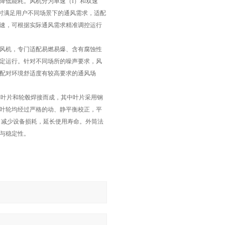
降低能耗。风机分为单速（I）和双速
同时满足用户不同场景下的通风需求，适配
速，可根据实际通风需求精准调控运行
风机，专门适配易燃易爆、含有腐蚀性
定运行。针对不同场所的噪声要求，风
配对环境舒适度有较高要求的通风场
由叶片和轮毂焊接而成，其中叶片采用钢
叶轮均经过严格的动、静平衡校正，平
，减少设备损耗，延长使用寿命。外筒法
与稳定性。