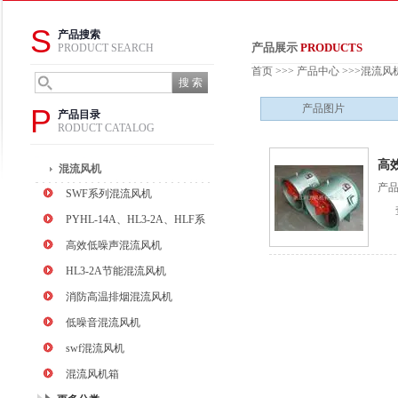
S
产品搜索
产品展示
PRODUCTS
PRODUCT SEARCH
首页
>>>
产品中心
>>>
混流风
产品图片
P
产品目录
RODUCT CATALOG
高
混流风机
产品
SWF系列混流风机
PYHL-14A、HL3-2A、HLF系
列混流风机
高效低噪声混流风机
HL3-2A节能混流风机
消防高温排烟混流风机
低噪音混流风机
swf混流风机
混流风机箱