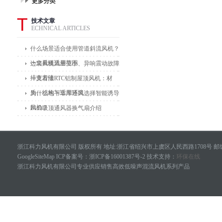
更多分类
T
技术文章
ECHNICAL ARTICLES
什么场景适合使用管道斜流风机？
一文看懂适用范围
边墙风机风量变小、异响震动故障
排查方法
一文看懂RTC铝制屋顶风机：材
质、结构与适用环境
为什么地下车库通风选择智能诱导
风机？
BLD吸顶通风器换气扇介绍
浙江科力风机有限公司 版权所有 地址:浙江省绍兴市上虞区人民西路1708号 邮编
GoogleSiteMap
ICP备案号：
浙ICP备16001387号-2
技术支持：
环保在线
浙江科力风机有限公司专业供应销售高效低噪声混流风机系列产品