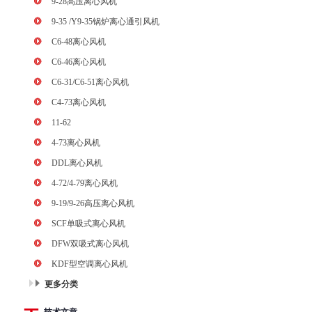
9-28高压离心风机
9-35 /Y9-35锅炉离心通引风机
C6-48离心风机
C6-46离心风机
C6-31/C6-51离心风机
C4-73离心风机
11-62
4-73离心风机
DDL离心风机
4-72/4-79离心风机
9-19/9-26高压离心风机
SCF单吸式离心风机
DFW双吸式离心风机
KDF型空调离心风机
更多分类