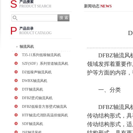
S
产品搜索
新闻动态
NEWS
PRODUCT SEARCH
P
产品目录
RODUCT CATALOG
轴流风机
DFBZ轴流风机
T35-11系列低噪轴流风机
领域发挥着重要作
SZF(SDF）系列管道轴流风机
护等方面的内容，
DZ低噪声轴流风机
DWBX轴流风机
一、分类
DTF轴流风机
DFBZ壁式轴流风机
DFBZ轴流风机
DFBZ低噪音方形壁式轴流风
机
传动结构形式，具
HTF轴流式消防高温排烟风机
传动结构形式，适
SDF轴流风机
结构形式，具有更
JSF轴流风机