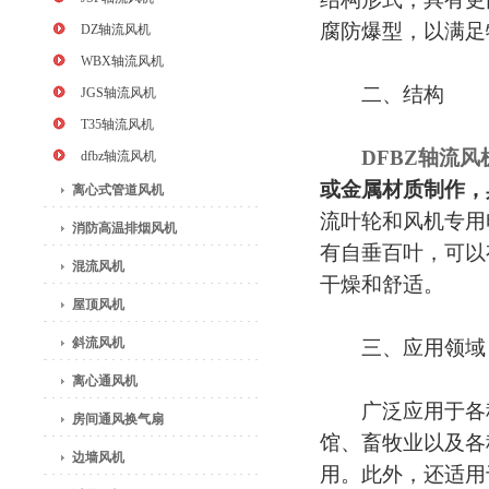
腐防爆型，以满足
DZ轴流风机
WBX轴流风机
二、结构
JGS轴流风机
T35轴流风机
DFBZ轴流风
dfbz轴流风机
或金属材质制作，
离心式管道风机
流叶轮和风机专用
消防高温排烟风机
有自垂百叶，可以
混流风机
干燥和舒适。
屋顶风机
斜流风机
三、应用领域
离心通风机
广泛应用于各种
房间通风换气扇
馆、畜牧业以及各
边墙风机
用。此外，还适用