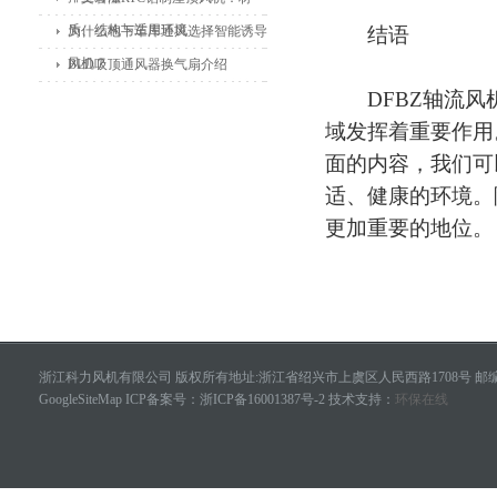
质、结构与适用环境
为什么地下车库通风选择智能诱导
结语
风机？
BLD吸顶通风器换气扇介绍
DFBZ轴流风机
域发挥着重要作用
面的内容，我们可
适、健康的环境。
更加重要的地位。
浙江科力风机有限公司 版权所有地址:浙江省绍兴市上虞区人民西路1708号 邮编：
GoogleSiteMap
ICP备案号：
浙ICP备16001387号-2
技术支持：
环保在线