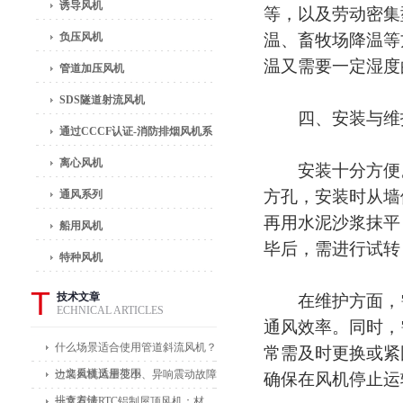
诱导风机
等，以及劳动密集
负压风机
温、畜牧场降温等
温又需要一定湿度
管道加压风机
SDS隧道射流风机
四、安装与维
通过CCCF认证-消防排烟风机系
列
离心风机
安装十分方便。
方孔，安装时从墙
通风系列
再用水泥沙浆抹平
船用风机
毕后，需进行试转
特种风机
T
技术文章
在维护方面，需
ECHNICAL ARTICLES
通风效率。同时，
什么场景适合使用管道斜流风机？
常需及时更换或紧
一文看懂适用范围
边墙风机风量变小、异响震动故障
确保在风机停止运
排查方法
一文看懂RTC铝制屋顶风机：材