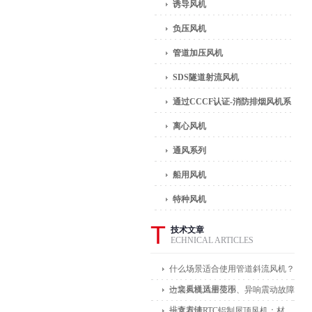
诱导风机
负压风机
管道加压风机
SDS隧道射流风机
通过CCCF认证-消防排烟风机系
列
离心风机
通风系列
船用风机
特种风机
T
技术文章
ECHNICAL ARTICLES
什么场景适合使用管道斜流风机？
一文看懂适用范围
边墙风机风量变小、异响震动故障
排查方法
一文看懂RTC铝制屋顶风机：材