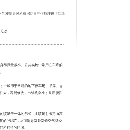
> YDF诱导风机根据动量守恒原理进行活动
695766
活动
9
身得风量很小。公共实施中常用在车库的
。
；一般用于常规的地下停车场、书库、仓
性大，容易修改，出错机会小；采用挠性
的喷嘴于一体的形式，由喷嘴射出定向高
度的“气墙”，从而诱导室外新鲜空气或经
们所期待的区域。