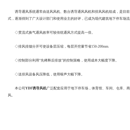
诱导通风系统通常由送风风机、数台诱导通风风机和排风风机组成，是目前
式，逐渐得到了广大设计部门和使用业主的好评，已成为现代建筑地下停车场流
◇贯流式换气通风效率可较传统通风方式提高一倍。
◇排风排烟分开可使设备层压缩，每层开挖量节省150-200mm.
◇控制部分利用“先稀释后排放”的控制策略，使用成本大幅度下降。
◇送排风设备风压降低，使用噪声大幅下降。
本公司
YDF诱导风机
广泛配套应用于地下停车场，体育馆、车间、仓库、商
风。