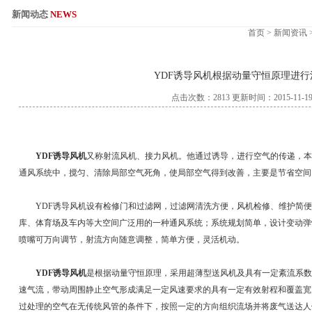
新闻动态
NEWS
首页
>
新闻资讯
服务热线：0575-82
YDF诱导风机根据动量守恒原理进行
点击次数：2813 更新时间：2015-11-1
YDF诱导风机
又称射流风机、接力风机。他通过诱导，进行空气的传递，本
通风系统中，搅匀、清除局部空气死角，使局部空气得到改善，主要是节省空间
YDF诱导风机设有检修门和过滤网，过滤网清洗方便，风机检修、维护简便
库、体育场及车内等大空间广泛用的一种通风系统；系统规划简单，设计变动弹
喷嘴可万向调节，射流方向随意调整，简单方便，灵活机动。
YDF诱导风机
是根据动量守恒原理，采用超薄型送风机及具有一定紊流系数
速气流，带动周围静止空气形成满足一定风速要求的具有一定有效射程和覆盖宽
过处理的空气在无传统风管的条件下，按照一定的方向组织流场并将废气送达人