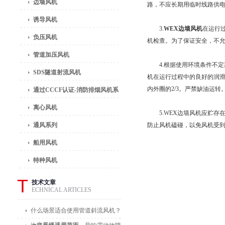
边墙风机
路，不应长期用临时线路供
诱导风机
3.
WEX边墙风机
在运行
负压风机
机检查。为了保证安全，不
管道加压风机
4.根据使用环境条件不定期
SDS隧道射流风机
机在运行过程中的良好的润滑，
内外圈的2/3。严禁缺油运转
通过CCCF认证-消防排烟风机系
列
离心风机
5.WEX边墙风机应贮存
通风系列
防止风机磕碰，以免风机受
船用风机
特种风机
T
技术文章
ECHNICAL ARTICLES
什么场景适合使用管道斜流风机？