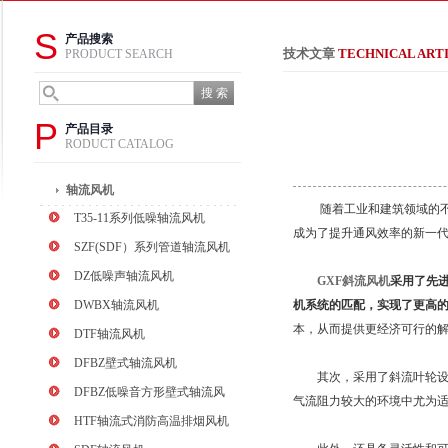
S
产品搜索
技术文章
TECHNICAL ART
PRODUCT SEARCH
P
产品目录
RODUCT CATALOG
轴流风机
随着工业和建筑领域的不断
T35-11系列低噪轴流风机
成为了提升通风效率的新一
SZF(SDF）系列管道轴流风机
DZ低噪声轴流风机
GXF斜流风机
采用了先
DWBX轴流风机
机系统的匹配，实现了更高
本，从而提供更经济可行的
DTF轴流风机
DFBZ壁式轴流风机
其次，采用了斜流叶轮设计
DFBZ低噪音方形壁式轴流风
气流阻力较大的环境中尤为
机
HTF轴流式消防高温排烟风机