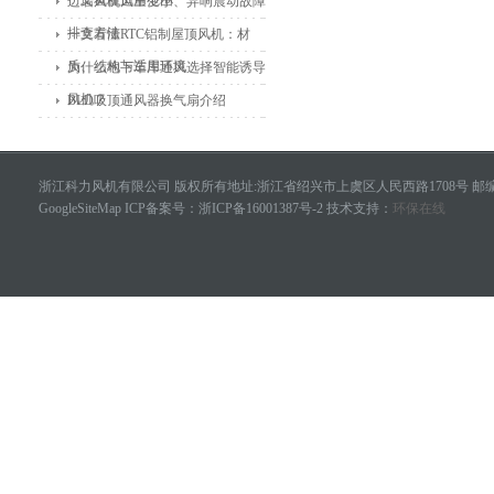
一文看懂适用范围
边墙风机风量变小、异响震动故障
排查方法
一文看懂RTC铝制屋顶风机：材
质、结构与适用环境
为什么地下车库通风选择智能诱导
风机？
BLD吸顶通风器换气扇介绍
浙江科力风机有限公司 版权所有地址:浙江省绍兴市上虞区人民西路1708号 邮编：
GoogleSiteMap
ICP备案号：
浙ICP备16001387号-2
技术支持：
环保在线