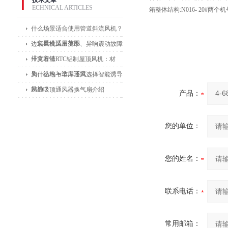
T
技术文章
ECHNICAL ARTICLES
箱整体结构:N016- 20#两个
什么场景适合使用管道斜流风机？
一文看懂适用范围
边墙风机风量变小、异响震动故障
排查方法
一文看懂RTC铝制屋顶风机：材
质、结构与适用环境
为什么地下车库通风选择智能诱导
风机？
BLD吸顶通风器换气扇介绍
产品：
您的单位：
您的姓名：
联系电话：
常用邮箱：