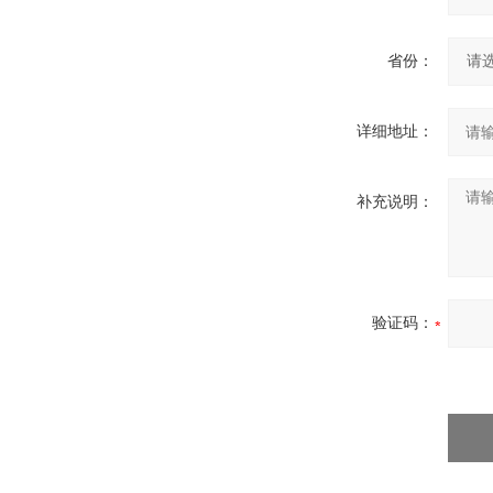
省份：
详细地址：
补充说明：
验证码：