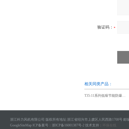
验证码：
相关同类产品：
T35-11系列低噪节能防爆轴流风机
浙江科力风机有限公司 版权所有地址:浙江省绍兴市上虞区人民西路1708号 邮编：
GoogleSiteMap
ICP备案号：
浙ICP备16001387号-2
技术支持：
环保在线