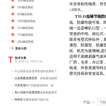
SDF轴流风机
许含有粘性物质、所含粉
JSF轴流风机
≤100％。
DZ轴流风机
T35-11低噪节
WBX轴流风机
低、防爆性能可靠。
端一边是喇叭口型，一
JGS轴流风机
管道的中间。岗位式
T35轴流风机
除具有壁式特征外，
dfbz轴流风机
通型、防腐型、防爆
更多分类
轮、机壳为玻璃钢,适
适用于易燃易爆气体
T
技术文章
ECHNICAL ARTICLES
厂房，仓库，办公室
电省、外形美观等特
什么场景适合使用管道斜流风机？
壁式排风和管道送风
一文看懂适用范围
边墙风机风量变小、异响震动故障
排查方法
一文看懂RTC铝制屋顶风机：材
质、结构与适用环境
为什么地下车库通风选择智能诱导
风机？
BLD吸顶通风器换气扇介绍
产品：