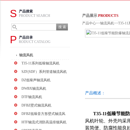
S
产品搜索
产品展示
PRODUCTS
PRODUCT SEARCH
产品中心
>>
轴流风机
>>
T35-
P
产品目录
RODUCT CATALOG
轴流风机
T35-11系列低噪轴流风机
SZF(SDF）系列管道轴流风机
DZ低噪声轴流风机
DWBX轴流风机
产品概述：
DTF轴流风机
DFBZ壁式轴流风机
T35-11低噪节
DFBZ低噪音方形壁式轴流风
风机叶轮、外壳均采
机
HTF轴流式消防高温排烟风机
装简便、防腐性能良